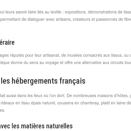
ui leurs savoir-faire liés au textile : expositions, démonstrations de t
ttant de dialoguer avec artisans, créateurs et passionnés de fibres natu
éraire
illages réputés pour leur artisanat, de musées consacrés aux tissus, ou 
tique donne du sens au voyage et offre une alternative aux circuits tour
ns les hébergements français
e fait aussi dans les lieux où l’on dort. De nombreuses maisons d’hôte
, rideaux en tissu épais naturel, coussins en chambray, plaid en laine d
es.
vec les matières naturelles