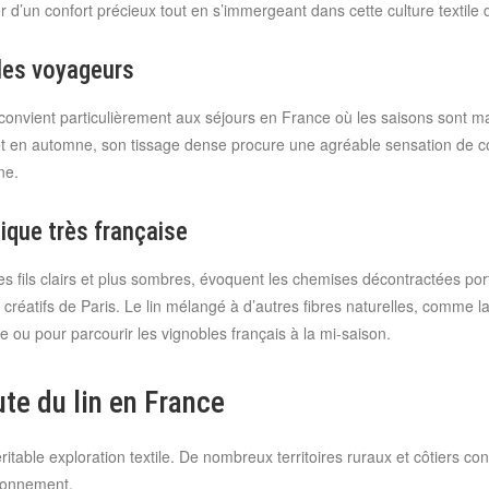
r d’un confort précieux tout en s’immergeant dans cette culture textile 
 les voyageurs
e, convient particulièrement aux séjours en France où les saisons sont ma
t en automne, son tissage dense procure une agréable sensation de coco
ne.
ique très française
es fils clairs et plus sombres, évoquent les chemises décontractées po
créatifs de Paris. Le lin mélangé à d’autres fibres naturelles, comme l
ou pour parcourir les vignobles français à la mi-saison.
oute du lin en France
able exploration textile. De nombreux territoires ruraux et côtiers cons
ronnement.