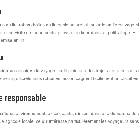
n
s en lin, robes droites en lin épais naturel et foulards en fibres végé
vec une visite de monuments qu’avec un dîner dans un petit village. En 
hemise en lin.
ur
pirer accessoires de voyage : petit plaid pour les trajets en train, sac 
léments, discrets mais robustes, accompagnent facilement un circuit ent
me responsable
es critères environnementaux exigeants, s’inscrit dans une démarche de
ue agricole locale, ce qui intéresse particulièrement les voyageurs sen