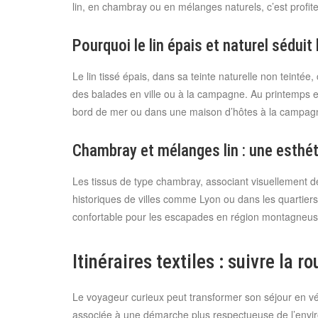
lin, en chambray ou en mélanges naturels, c’est profite
Pourquoi le lin épais et naturel séduit
Le lin tissé épais, dans sa teinte naturelle non teinté
des balades en ville ou à la campagne. Au printemps e
bord de mer ou dans une maison d’hôtes à la campag
Chambray et mélanges lin : une esthét
Les tissus de type chambray, associant visuellement d
historiques de villes comme Lyon ou dans les quartiers 
confortable pour les escapades en région montagneuse 
Itinéraires textiles : suivre la r
Le voyageur curieux peut transformer son séjour en vérit
associée à une démarche plus respectueuse de l’envi