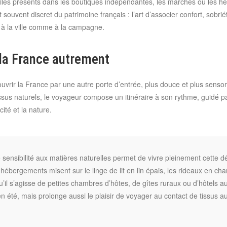
xtiles présents dans les boutiques indépendantes, les marchés ou les h
t souvent discret du patrimoine français : l’art d’associer confort, sobr
t, à la ville comme à la campagne.
 la France autrement
ouvrir la France par une autre porte d’entrée, plus douce et plus sensor
sus naturels, le voyageur compose un itinéraire à son rythme, guidé par
cité et la nature.
sensibilité aux matières naturelles permet de vivre pleinement cette déc
bergements misent sur le linge de lit en lin épais, les rideaux en cha
il s’agisse de petites chambres d’hôtes, de gîtes ruraux ou d’hôtels au
n été, mais prolonge aussi le plaisir de voyager au contact de tissus 